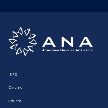
INFO
O nama
Naš tim