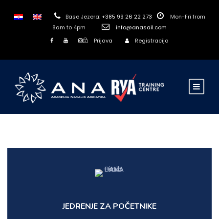
Base Jezera:
+385 99 26 22 273
Mon-Fri from
8am to 4pm
info@anasail.com
Prijava
Registracija
JEDRENJE ZA POČETNIKE