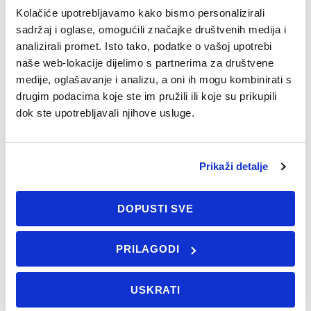
🎅⚓ … i ostavio nam ovu poruku
Kolačiće upotrebljavamo kako bismo personalizirali
sadržaj i oglase, omogućili značajke društvenih medija i
Dragi jedriličari, Sretan Božić i sretna Nova 2026! 🎄
analizirali promet. Isto tako, podatke o vašoj upotrebi
✨ Nadamo se da su vam blagdani puni dobrih ljudi,
naše web-lokacije dijelimo s partnerima za društvene
dobre hrane...
medije, oglašavanje i analizu, a oni ih mogu kombinirati s
drugim podacima koje ste im pružili ili koje su prikupili
Saznajte više
dok ste upotrebljavali njihove usluge.
Prikaži detalje
DOPUSTI SVE
PRILAGODI
Programi jedrenja
USKRATI
Pogledajte sve programe