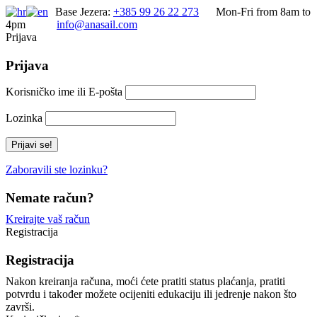
Base Jezera:
+385 99 26 22 273
Mon-Fri from 8am to
4pm
info@anasail.com
Prijava
Prijava
Korisničko ime ili E-pošta
Lozinka
Zaboravili ste lozinku?
Nemate račun?
Kreirajte vaš račun
Registracija
Registracija
Nakon kreiranja računa, moći ćete pratiti status plaćanja, pratiti
potvrdu i također možete ocijeniti edukaciju ili jedrenje nakon što
završi.