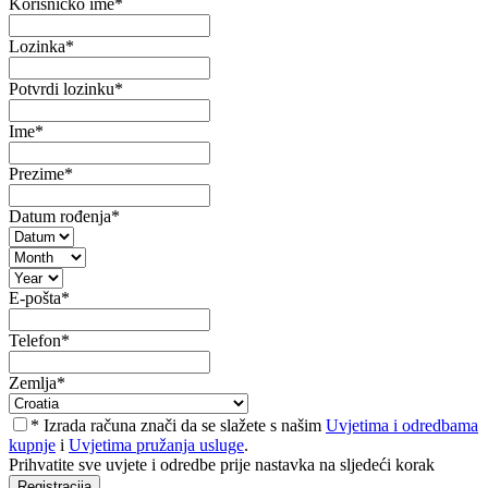
Korisničko ime
*
Lozinka
*
Potvrdi lozinku
*
Ime
*
Prezime
*
Datum rođenja
*
E-pošta
*
Telefon
*
Zemlja
*
* Izrada računa znači da se slažete s našim
Uvjetima i odredbama
kupnje
i
Uvjetima pružanja usluge
.
Prihvatite sve uvjete i odredbe prije nastavka na sljedeći korak