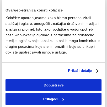
Vision Impaired Mode
Enhances website's visuals
Ova web-stranica koristi kolačiće
Vision Impaired Mode
Kolačiće upotrebljavamo kako bismo personalizirali
sadržaj i oglase, omogućili značajke društvenih medija i
analizirali promet. Isto tako, podatke o vašoj upotrebi
naše web-lokacije dijelimo s partnerima za društvene
medije, oglašavanje i analizu, a oni ih mogu kombinirati s
drugim podacima koje ste im pružili ili koje su prikupili
dok ste upotrebljavali njihove usluge.
Prikaži detalje
Dopusti sve
Prilagodi