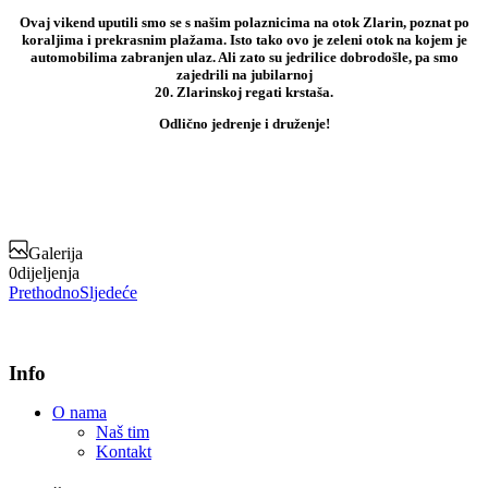
Ovaj vikend uputili smo se s našim polaznicima na otok Zlarin, poznat po
koraljima i prekrasnim plažama. Isto tako ovo je zeleni otok na kojem je
automobilima zabranjen ulaz. Ali zato su jedrilice dobrodošle, pa smo
zajedrili na jubilarnoj
20. Zlarinskoj regati krstaša.
Odlično jedrenje i druženje!
Galerija
0
dijeljenja
Prethodno
Sljedeće
Info
O nama
Naš tim
Kontakt