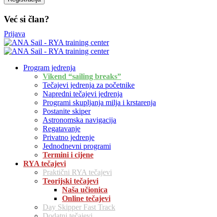
Već si član?
Prijava
Program jedrenja
Vikend “sailing breaks”
Tečajevi jedrenja za početnike
Napredni tečajevi jedrenja
Programi skupljanja milja i krstarenja
Postanite skiper
Astronomska navigacija
Regatavanje
Privatno jedrenje
Jednodnevni programi
Termini i cijene
RYA tečajevi
Praktični RYA tečajevi
Teorijski tečajevi
Naša učionica
Online tečajevi
Day Skipper Fast Track
Dodatni tečajevi