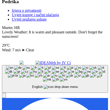
Podrška
Izjava o privatnosti
Uvjeti kupnje i načini plaćanja
Uvjeti pružanja usluge
Murter, HR
Lovely Weather: It is warm and pleasant outside. Don't forget the
sunscreen!
29°C
Wind: 7 m/s
➤
Clear
Copyright 2024 A.N.A. d.o.o., All Right Reserved
Made with
by
English