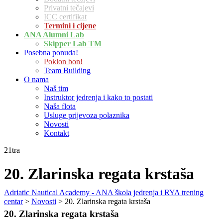
Privatni tečajevi
ICC certifikat
Termini i cijene
ANA Alumni Lab
Skipper Lab TM
Posebna ponuda!
Poklon bon!
Team Building
O nama
Naš tim
Instruktor jedrenja i kako to postati
Naša flota
Usluge prijevoza polaznika
Novosti
Kontakt
21
tra
20. Zlarinska regata krstaša
Adriatic Nautical Academy - ANA škola jedrenja i RYA trening
centar
>
Novosti
>
20. Zlarinska regata krstaša
20. Zlarinska regata krstaša