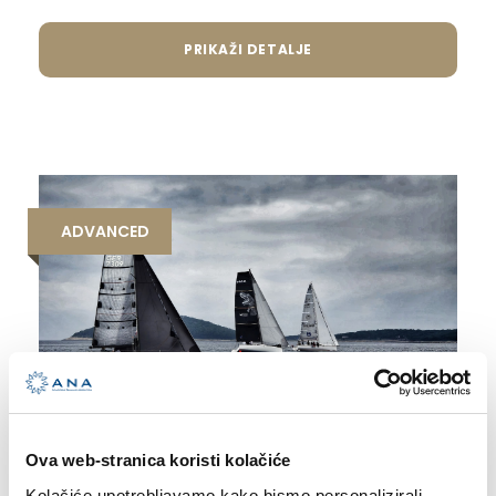
PRIKAŽI DETALJE
ADVANCED
REGATNI TEČAJ – 12. ROUND LONG
Ova web-stranica koristi kolačiće
ISLAND RACE 2026
Kolačiće upotrebljavamo kako bismo personalizirali