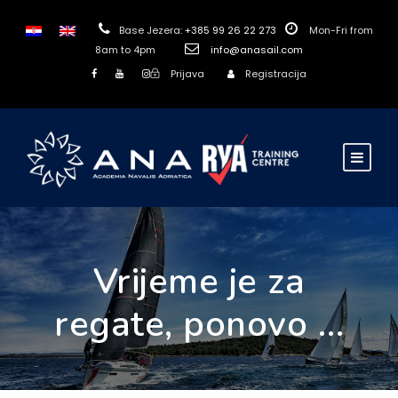
Base Jezera:
+385 99 26 22 273
Mon-Fri from
8am to 4pm
info@anasail.com
Prijava
Registracija
Vrijeme je za
regate, ponovo …