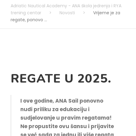
Adriatic Nautical Academy - ANA škola jedrenja i RYA
trening centar
>
Novosti
>
Vrijeme je za
regate, ponovo …
REGATE U 2025.
I ove godine, ANA Sail ponovno
nudi priliku za edukaciju i
sudjelovanje u pravim regatama!
Ne propustite ovu šansu i prijavite
se već sada za jednu ili više regata