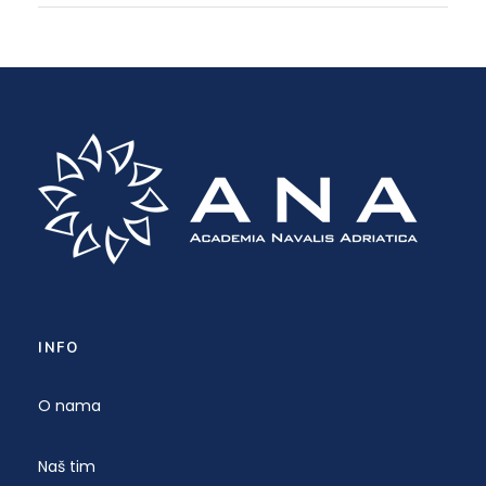
INFO
O nama
Naš tim