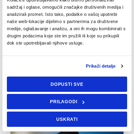
sadržaj i oglase, omogućili značajke društvenih medija i
Regatni tečaj – 12. Round Long Island Race /
analizirali promet. Isto tako, podatke o vašoj upotrebi
21.10.2026. do 26.10.2026./ - 890 € Mjesto
naše web-lokacije dijelimo s partnerima za društvene
održavanja: Zlarin - Dugi otok Trajanje: 6 dana,
medije, oglašavanje i analizu, a oni ih mogu kombinirati s
21.10.- 26.10.2026.
drugim podacima koje ste im pružili ili koje su prikupili
dok ste upotrebljavali njihove usluge.
PRIKAŽI DETALJE
Prikaži detalje
DOPUSTI SVE
PRILAGODI
ADVANCED
USKRATI