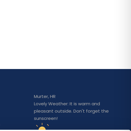
Murter, HR
Lovely Weather: It is warm and
pleasant outside. Don't forget the
sunscreen!
a