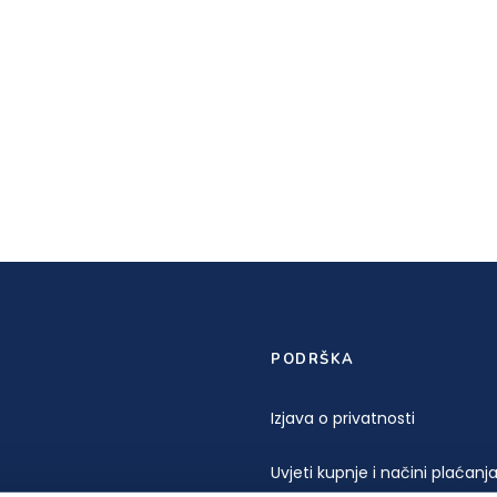
PODRŠKA
Izjava o privatnosti
Uvjeti kupnje i načini plaćanj