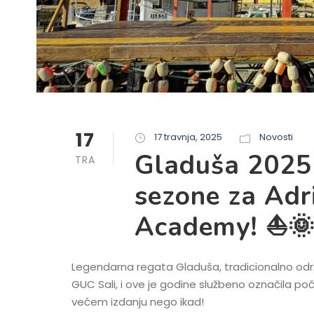
17
17 travnja, 2025
Novosti
Gladuša 2025
TRA
sezone za Adri
Academy! ⛵
Legendarna regata Gladuša, tradicionalno održa
GUC Sali, i ove je godine službeno označila poč
većem izdanju nego ikad!