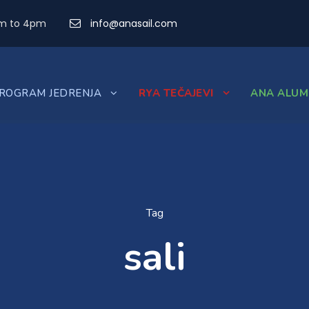
am to 4pm
info@anasail.com
ROGRAM JEDRENJA
RYA TEČAJEVI
ANA ALUM
Tag
sali