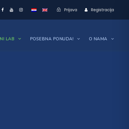
Prijava
Registracija
NI LAB
POSEBNA PONUDA!
O NAMA