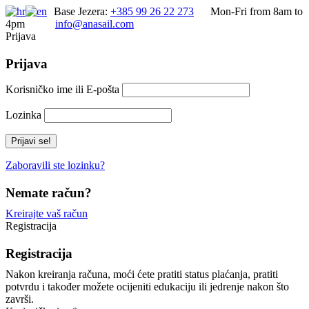
Base Jezera:
+385 99 26 22 273
Mon-Fri from 8am to
4pm
info@anasail.com
Prijava
Prijava
Korisničko ime ili E-pošta
Lozinka
Zaboravili ste lozinku?
Nemate račun?
Kreirajte vaš račun
Registracija
Registracija
Nakon kreiranja računa, moći ćete pratiti status plaćanja, pratiti
potvrdu i također možete ocijeniti edukaciju ili jedrenje nakon što
završi.