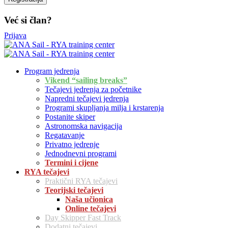
Već si član?
Prijava
Program jedrenja
Vikend “sailing breaks”
Tečajevi jedrenja za početnike
Napredni tečajevi jedrenja
Programi skupljanja milja i krstarenja
Postanite skiper
Astronomska navigacija
Regatavanje
Privatno jedrenje
Jednodnevni programi
Termini i cijene
RYA tečajevi
Praktični RYA tečajevi
Teorijski tečajevi
Naša učionica
Online tečajevi
Day Skipper Fast Track
Dodatni tečajevi