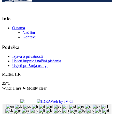
Info
O nama
Naš tim
Kontakt
Podrška
Izjava o privatnosti
Uvjeti kupnje i načini plaćanja
Uvjeti pružanja usluge
Murter, HR
25°C
Wind: 1 m/s
➤
Mostly clear
Copyright 2024 A.N.A. d.o.o., All Right Reserved
Made with
by