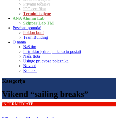
Privatni tečajevi
ICC certifikat
Termini i cijene
ANA Alumni Lab
Skipper Lab TM
Posebna ponuda!
Poklon bon!
Team Building
O nama
Naš tim
Instruktor jedrenja i kako to postati
Naša flota
Usluge prijevoza polaznika
Novosti
Kontakt
Kategorija
Vikend “sailing breaks”
INTERMEDIATE