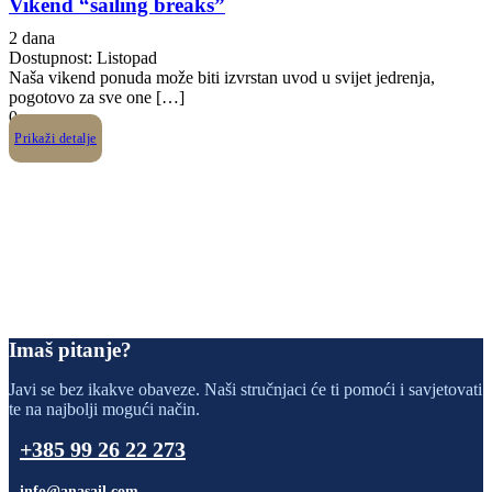
Vikend “sailing breaks”
2 dana
Dostupnost: Listopad
Naša vikend ponuda može biti izvrstan uvod u svijet jedrenja,
pogotovo za sve one […]
0
Prikaži detalje
Imaš pitanje?
Javi se bez ikakve obaveze. Naši stručnjaci će ti pomoći i savjetovati
te na najbolji mogući način.
+385 99 26 22 273
info@anasail.com