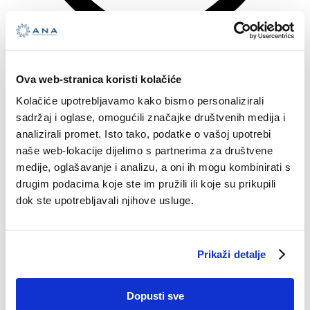
Ova web-stranica koristi kolačiće
Kolačiće upotrebljavamo kako bismo personalizirali
Vision Impaired Mode
sadržaj i oglase, omogućili značajke društvenih medija i
Enhances website's visuals
Vision Impaired Mode
analizirali promet. Isto tako, podatke o vašoj upotrebi
naše web-lokacije dijelimo s partnerima za društvene
medije, oglašavanje i analizu, a oni ih mogu kombinirati s
drugim podacima koje ste im pružili ili koje su prikupili
dok ste upotrebljavali njihove usluge.
Prikaži detalje
Dopusti sve