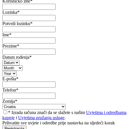
Korisničko ime
*
Lozinka
*
Potvrdi lozinku
*
Ime
*
Prezime
*
Datum rođenja
*
E-pošta
*
Telefon
*
Zemlja
*
* Izrada računa znači da se slažete s našim
Uvjetima i odredbama
kupnje
i
Uvjetima pružanja usluge
.
Prihvatite sve uvjete i odredbe prije nastavka na sljedeći korak